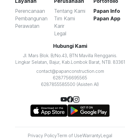
Layanan
Perusahaan
Portofolio
Perencanaan
Tentang Kami
Papan Info
Pembangunan
Tim Kami
Papan App
Perawatan
Karir
Legal
Hubungi Kami
Jl. Mars Blok. B/No.43, BTN Mavilla Rengganis.
Lingkar Selatan, Bajur, Kab.Lombok Barat, NTB. 83361
contact@papanconstruction.com
6287756695565
6287855585500 (Asisten AI)
Privacy Policy
Term of Use
Warranty
Legal