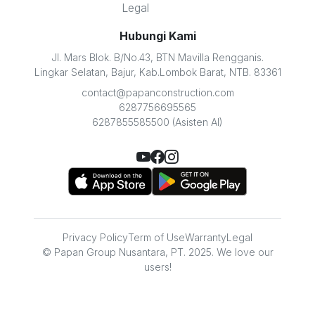
Legal
Hubungi Kami
Jl. Mars Blok. B/No.43, BTN Mavilla Rengganis.
Lingkar Selatan, Bajur, Kab.Lombok Barat, NTB. 83361
contact@papanconstruction.com
6287756695565
6287855585500 (Asisten AI)
Privacy Policy
Term of Use
Warranty
Legal
© Papan Group Nusantara, PT. 2025. We love our
users!